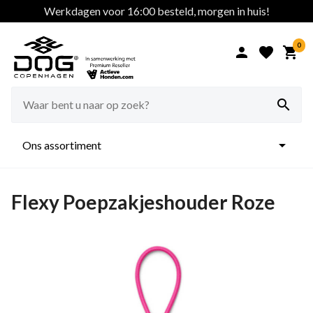
Werkdagen voor 16:00 besteld, morgen in huis!
0





Ons assortiment
Flexy Poepzakjeshouder Roze