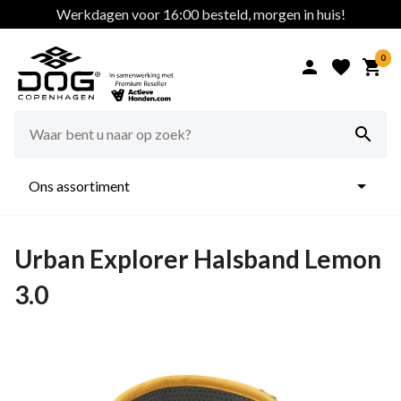
Werkdagen voor 16:00 besteld, morgen in huis!
0





Ons assortiment
Urban Explorer Halsband Lemon
3.0