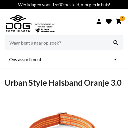
Werkdagen voor 16:00 besteld, morgen in huis!
0





Ons assortiment
Urban Style Halsband Oranje 3.0