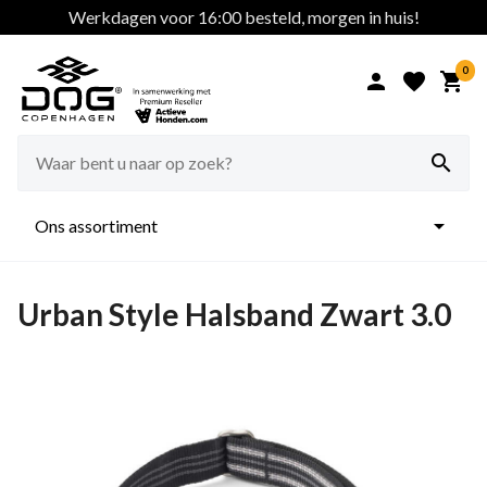
Werkdagen voor 16:00 besteld, morgen in huis!
0





Ons assortiment
Urban Style Halsband Zwart 3.0