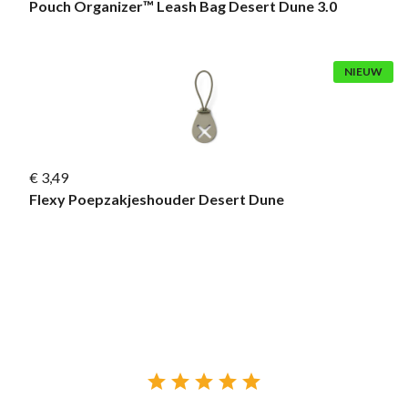
Pouch Organizer™ Leash Bag Desert Dune 3.0
NIEUW
€ 3,49
Flexy Poepzakjeshouder Desert Dune




