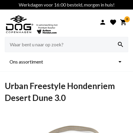
Werkdagen voor 16:00 besteld, morgen in huis!
0





Ons assortiment
Urban Freestyle Hondenriem
Desert Dune 3.0