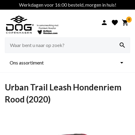
Werkdagen voor 16:00 besteld, morgen in huis!
0





Ons assortiment
Urban Trail Leash Hondenriem
Rood (2020)