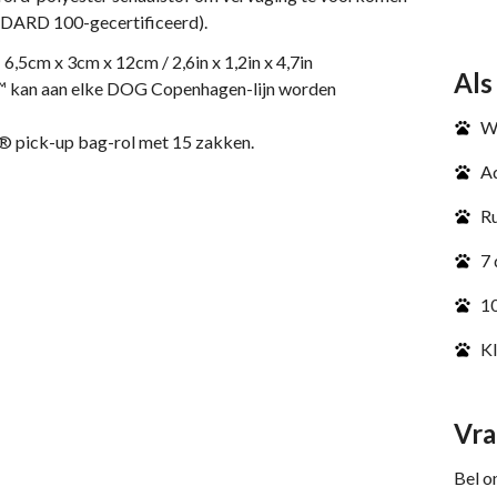
RD 100-gecertificeerd).
,5cm x 3cm x 12cm / 2,6in x 1,2in x 4,7in
Als
 kan aan elke DOG Copenhagen-lijn worden
We
d® pick-up bag-rol met 15 zakken.
Ad
Ru
7 
10
Kl
Vra
Bel o