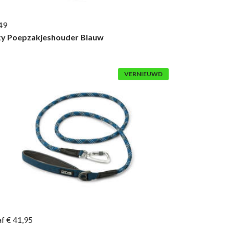
49
xy Poepzakjeshouder Blauw
VERNIEUWD
f € 41,95