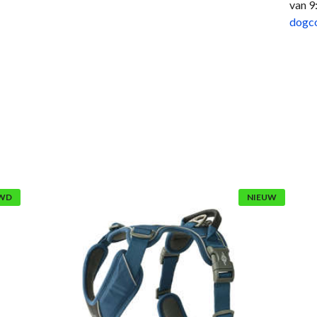
van 9
dogc
WD
NIEUW