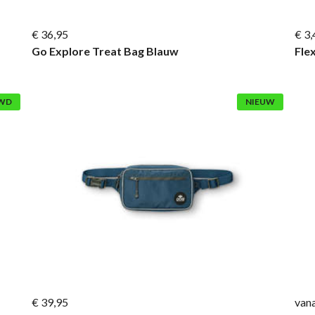
€ 36,95
€ 3,
Go Explore Treat Bag Blauw
Fle
WD
NIEUW
€ 39,95
vana