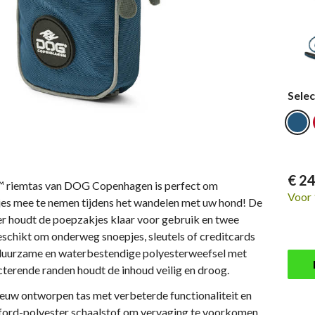
Selec
€ 24
 riemtas van DOG Copenhagen is perfect om
Voor 
es mee te nemen tijdens het wandelen met uw hond! De
 houdt de poepzakjes klaar voor gebruik en twee
eschikt om onderweg snoepjes, sleutels of creditcards
 duurzame en waterbestendige polyesterweefsel met
cterende randen houdt de inhoud veilig en droog.
ieuw ontworpen tas met verbeterde functionaliteit en
xford-polyester schaalstof om vervaging te voorkomen