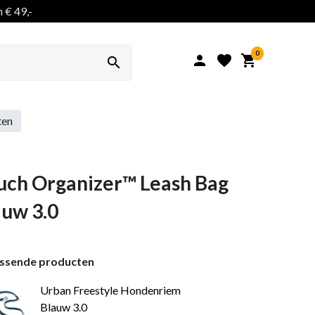
 € 49,-
0




ten
uch Organizer™ Leash Bag
auw 3.0
assende producten
Urban Freestyle Hondenriem
Blauw 3.0