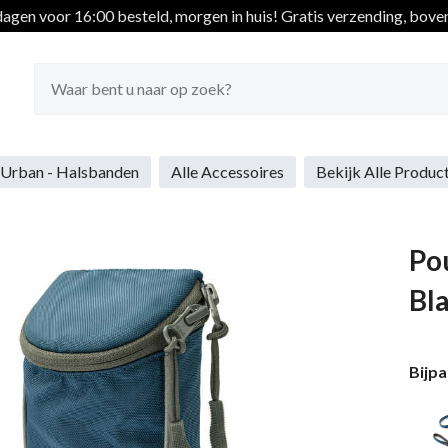
gen voor 16:00 besteld, morgen in huis!
Gratis verzending, boven

Urban - Halsbanden
Alle Accessoires
Bekijk Alle Produc
Po
Bl
Bijp