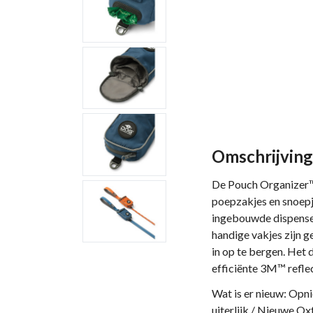
Omschrijving
De Pouch Organizer™
poepzakjes en snoepj
ingebouwde dispenser
handige vakjes zijn g
in op te bergen. Het
efficiënte 3M™ refle
Wat is er nieuw: Opn
uiterlijk / Nieuwe O