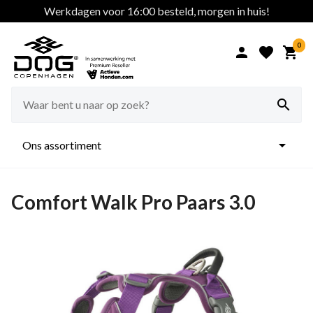
Werkdagen voor 16:00 besteld, morgen in huis!
0





Ons assortiment
Comfort Walk Pro Paars 3.0