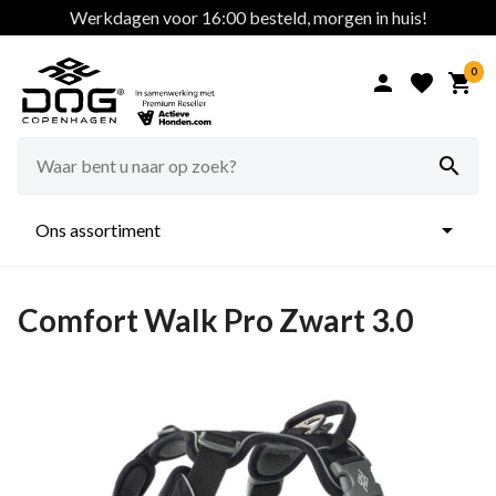
Werkdagen voor 16:00 besteld, morgen in huis!
0





Ons assortiment
Comfort Walk Pro Zwart 3.0