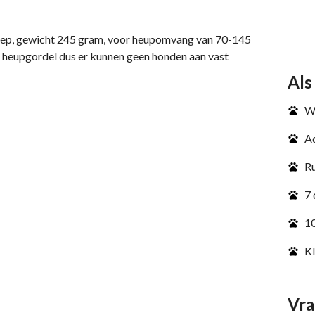
diep, gewicht 245 gram, voor heupomvang van 70-145
n heupgordel dus er kunnen geen honden aan vast
Als
We
Ad
Ru
7 
10
Kl
Vra