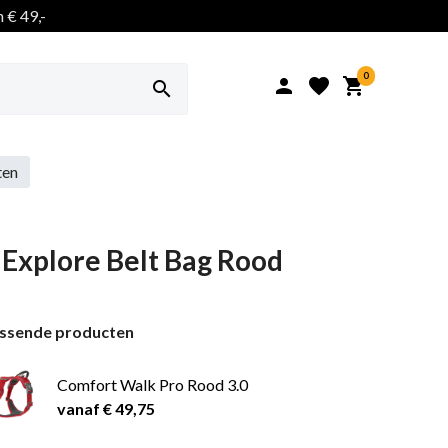
 € 49,-
0




ten
 Explore Belt Bag Rood
assende producten
Comfort Walk Pro Rood 3.0
vanaf € 49,75