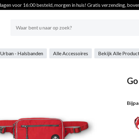
gen voor 16:00 besteld, morgen in huis!
Gratis verzending, boven

Urban - Halsbanden
Alle Accessoires
Bekijk Alle Produc
Go
Bijp