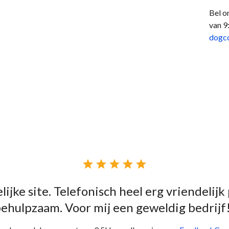
Bel o
van 9
dogc





lijke site. Telefonisch heel erg vriendelijk
ehulpzaam. Voor mij een geweldig bedrijf