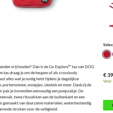
Selec
 handen vrij houden? Dan is de Go Explore™ tas van DOG
e tas draag je om de heupen of als crossbody
€ 39
st alles wat je nodig hebt tijdens je dagelijkse
Voor 
n, portemonnee, snoepjes, sleutels en meer. Dankzij de
r pak je bovendien eenvoudig een poepzakje. De
nnenvak, twee ritsvakken aan de buitenkant en een
j is gemaakt van duurzame materialen, waterbestendig
erende stroken voor de veiligheid.