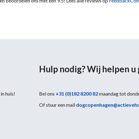
en beoordelen ons met een 9.5! Lees alle reviews op
FeedbackCo
Hulp nodig? Wij helpen u
in huis!
Bel ons
+31 (0)182 8200 82
maandag tot dond
Of stuur een mail
dogcopenhagen@actieveh