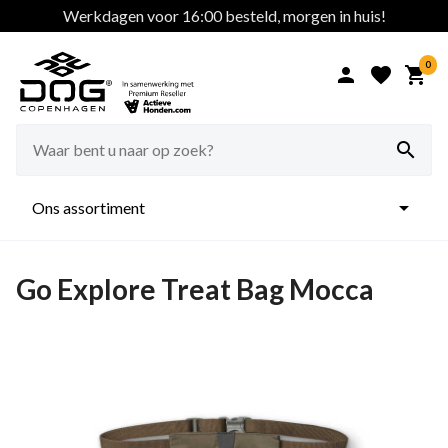
Werkdagen voor 16:00 besteld, morgen in huis!
0





Ons assortiment
Go Explore Treat Bag Mocca