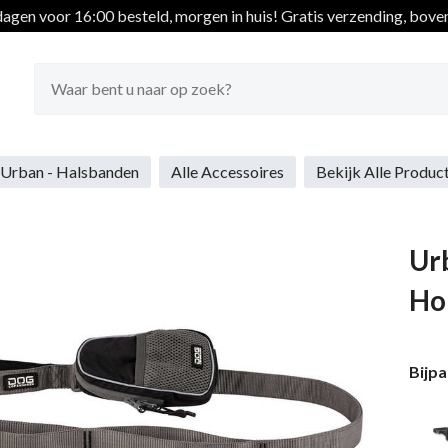
gen voor 16:00 besteld, morgen in huis!
Gratis verzending, boven

Urban - Halsbanden
Alle Accessoires
Bekijk Alle Produc
Urb
Ho
Bijp