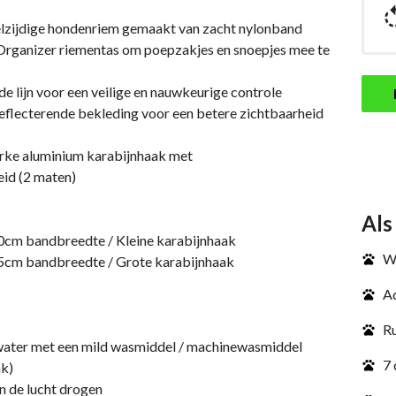
zijdige hondenriem gemaakt van zacht nylonband
Organizer riementas om poepzakjes en snoepjes mee te
e lijn voor een veilige en nauwkeurige controle
lecterende bekleding voor een betere zichtbaarheid
rke aluminium karabijnhaak met
id (2 maten)
Als
0cm bandbreedte / Kleine karabijnhaak
We
5cm bandbreedte / Grote karabijnhaak
Ad
Ru
ter met een mild wasmiddel / machinewasmiddel
7 
k)
 de lucht drogen