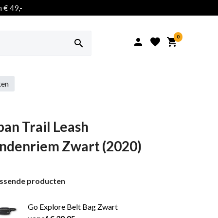
 € 49,-
0




ten
an Trail Leash
ndenriem Zwart (2020)
assende producten
Go Explore Belt Bag Zwart