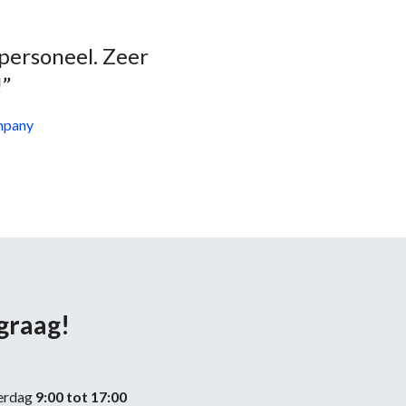
 personeel. Zeer
!”
mpany
 graag!
erdag
9:00 tot 17:00