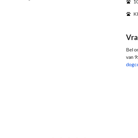
10
Kl
Vra
Bel o
van 9
dogc