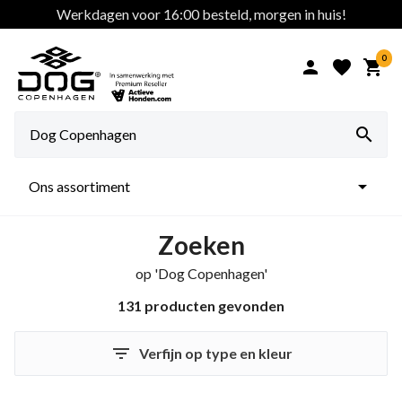
Werkdagen voor 16:00 besteld, morgen in huis!
0





Ons assortiment
Zoeken
op 'Dog Copenhagen'
131 producten gevonden

Verfijn op type en kleur